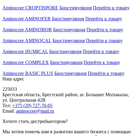
Aminocore CROPTISPORE
Биостимуляция
Перейти к товару
Aminocore AMINOFER
Биостимуляция
Перейти к товару
Aminocore AMINOBOR
Биостимуляция
Перейти к товару
Aminocore AMINOCAL
Биостимуляция
Перейти к товару
Aminocore HUMICAL
Биостимуляция
Перейти к товару
Aminocore COMPLEX
Биостимуляция
Перейти к товару
Aminocore BASIC PLUS
Биостимуляция
Перейти к товару
Наш адрес
225033
Брестская область, Брестский район, аг. Большие Мотыкалы,
ул. Центральная 42В
Тел:
+375 (29) 727-70-05
Email:
aminocore@mail.ru
Хотите стать дистрибьютором?
Мы хотим помочь вам в развитии вашего бизнеса с помощью